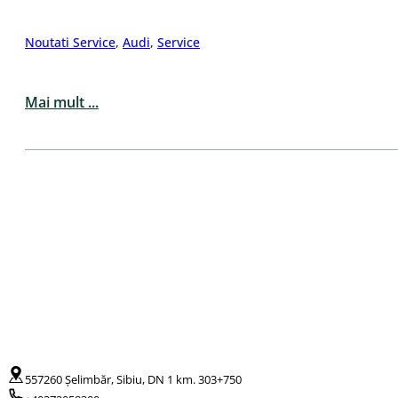
Noutati Service
,
Audi
,
Service
Mai mult ...
557260 Șelimbăr, Sibiu, DN 1 km. 303+750