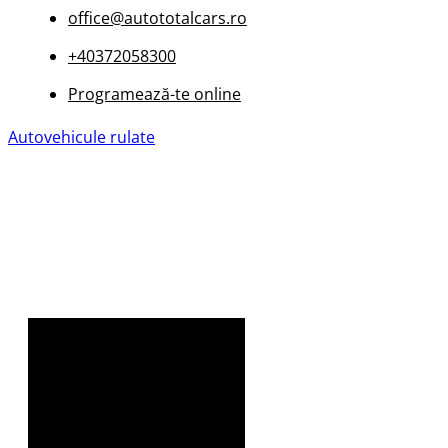
office@autototalcars.ro
+40372058300
Programează-te online
Autovehicule rulate