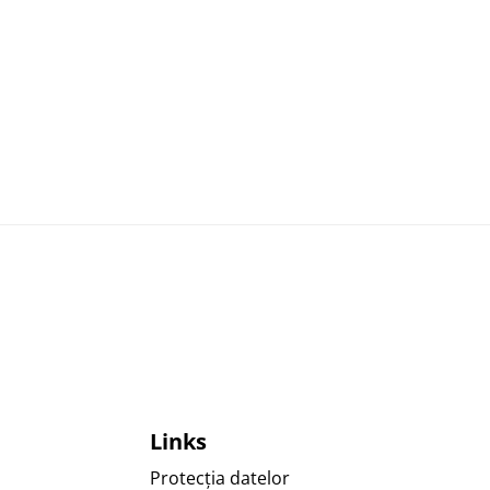
Follow 
Foll
Links
Protecția datelor