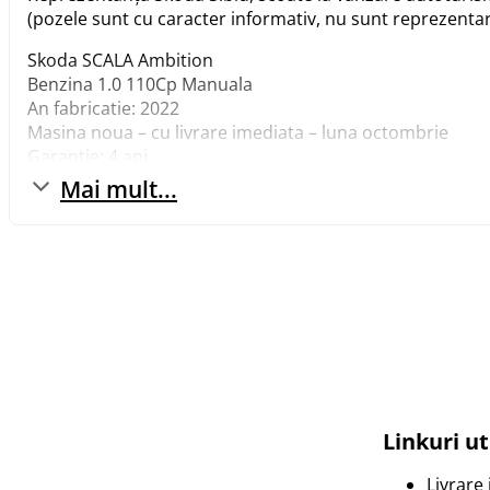
(pozele sunt cu caracter informativ, nu sunt reprezenta
Skoda SCALA Ambition
Benzina 1.0 110Cp Manuala
An fabricatie: 2022
Masina noua – cu livrare imediata – luna octombrie
Garantie: 4 ani
Se poate achizitiona in leasing/credit, cu rate fixe pe to
Mai mult...
Masina se livreaza cu numere rosii.
Pretul prin programul Rabla, la casarea a doua masini c
Pretul autoturismului: 18.392 Euro TVA inclus si deductib
Dotari optionale incluse in pret:
Blocuri optice spate TOP LED
Culoare: Alb Candy
Extras dotari standard
Linkuri ut
› Aer conditionat cu reglaj manual
› Afisaj Maxi-DOT
Livrare