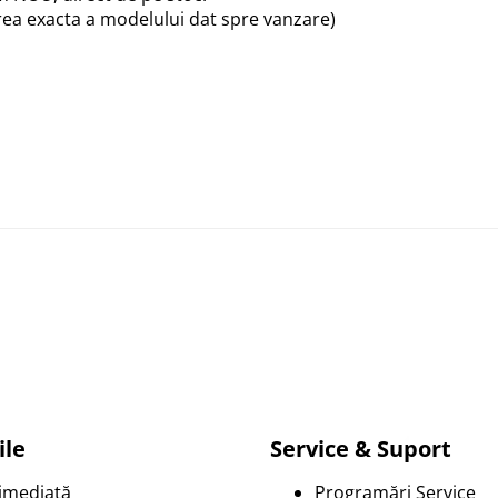
rea exacta a modelului dat spre vanzare)
ata perioada.
el mult Euro3: 15.992 EUR
il
ile
Service & Suport
 imediată
Programări Service