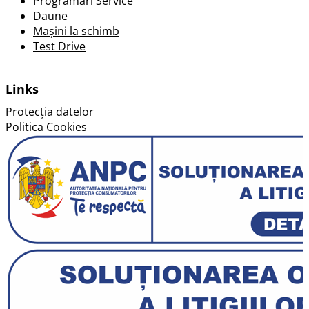
Programări Service
› 5 tetiere reglabile pe inaltime (2 fata si 3 spate)
Daune
› 8 difuzoare
Mașini la schimb
› Activare lumini avarie la franarea de urgenta
Test Drive
› Adaptive Cruise Control (viteza maxima 210 km/h) si Fr
› Afisaj Maxi-DOT color
Links
› Airbag-uri laterale fata
› Airbag-uri pentru cap
Protecția datelor
› Airbag genunchi sofer
Politica Cookies
› Airbag sofer si airbag pasager cu optiune dezactivare 
› Bare longitudinale plafon de culoare neagra
› Blocuri optice spate TOP LED
› Centuri de siguranta cu sistem de prindere in 3 puncte 
› Climatronic instalatie de aer conditionat, automata, cu
› Cotiera centrala spate cu suport pahar
› DAB – receptie audio digitala
› Doua lumini fata pentru citit, plafoniera centrala spate
› Driving Mode Selection
› ESC (sistem electronic de stabilitate) inclusiv ABS, ASR
› Faruri Basic LED cu lumini de zi LED
› Frana parcare electromecanica