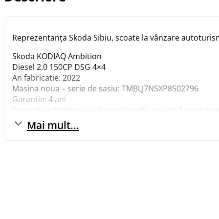
Reprezentanța Skoda Sibiu, scoate la vânzare autoturism
Skoda KODIAQ Ambition
Diesel 2.0 150CP DSG 4×4
An fabricatie: 2022
Masina noua – serie de sasiu: TMBLJ7NSXP8502796
Garantie: 4 ani
Se poate achizitiona in leasing/credit, cu rate fixe pe to
Masina se livreaza cu numere rosii.
Mai mult...
Pretul prin programul Rabla, la casarea a doua masini c
Pretul autoturismului: 38.422 Euro TVA inclus si deductib
Dotari optionale incluse in pret:
– Elemente suplimentare protectie sasiu
– Ornamente praguri interioare usi fata 55,– 65,45
Pachet BUSINESS and VIEW