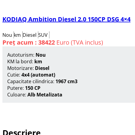
KODIAQ Ambition Diesel 2.0 150CP DSG 4×4
Nou
km
Diesel
SUV
Preț acum : 38422
Euro (TVA inclus)
Autoturism:
Nou
KM la bord:
km
Motorizare:
Diesel
Cutie:
4x4 (automat)
Capacitate cilindrica:
1967 cm3
Putere:
150 CP
Culoare:
Alb Metalizata
Suna acum
Descriere