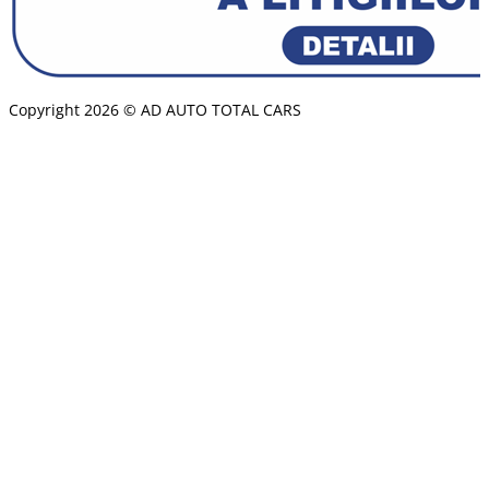
› Front Assistant cu protectie pentru pietoni
› Garantie extinsa la 4 ani in limita a 120.000 km
› Geamuri atermice
› Geamuri electrice fata/spate
› Grila radiator cu rama cromata
Copyright 2026 © AD AUTO TOTAL CARS
› Hill Hold Control
› Iluminare ambientala banda LED
› Inchidere centralizata cu telecomanda pliabila
› Jante aliaj Mitycas 7J x 17″ cu anvelope 215/65 R17
› Jumbo Box – cotiera fata cu compartiment de depozita
› KESSY GO – sistem de pornire motor fara cheie
› Light Assistant si senzor de ploaie
› Oglinda retrovizoare cu efect automat antiorbire
› Oglinzi exterioare electrice si incalzite, pliabile electri
› Oglinzi si manere exterioare usi vopsite in culoarea car
› Pachet fumatori cu scrumiera mobila
› Pachet legislativ trusa medicala, 2 triunghiuri reflector
› Pregatire “Isofix” pentru ancorarea a 2 scaune de copi
› Pregatire telefon cu Bluetooth
› Priza 12 V in consola centrala