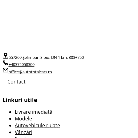
557260 Șelimbăr, Sibiu, DN 1 km. 303+750
+40372058300
office@autototalcars.ro
Contact
Linkuri utile
Livrare imediată
Modele
Autovehicule rulate
Vânzări