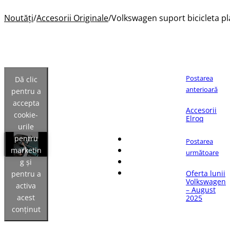
Noutăți
/
Accesorii Originale
/
Volkswagen suport bicicleta p
Postarea
Dă clic
anterioară
pentru a
accepta
Dacă îți place articolul,
Accesorii
cookie-
distribuie-l pe:
Elroq
urile
pentru
Postarea
marketin
următoare
g și
Oferta lunii
pentru a
Volkswagen
activa
– August
acest
2025
conținut