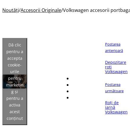
Noutăți
/
Accesorii Originale
/
Volkswagen accesorii portbaga
Postarea
Dă clic
anterioară
pentru a
accepta
Dacă îți place articolul,
Depozitare
cookie-
distribuie-l pe:
roti
urile
Volkswagen
pentru
Postarea
marketin
următoare
g și
pentru a
Roți de
activa
iarnă
acest
Volkswagen
conținut