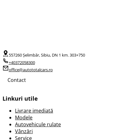
557260 Șelimbăr, Sibiu, DN 1 km. 303+750
+40372058300
office@autototalcars.ro
Contact
Linkuri utile
Livrare imediată
Modele
Autovehicule rulate
Vânzări
Service