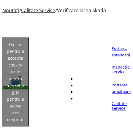
Noutăți
/
Calitate Service
/
Verificare iarna Skoda
Dă clic
Postarea
pentru a
anterioară
accepta
Dacă îți place articolul,
cookie-
distribuie-l pe:
Inspectie
urile
service
pentru
Postarea
marketin
următoare
g și
pentru a
Calitate
activa
service
acest
conținut