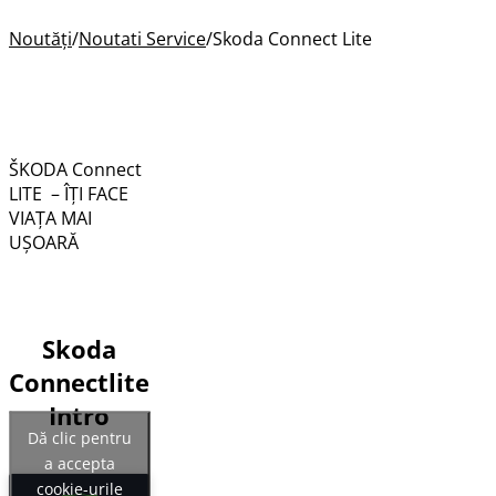
Noutăți
/
Noutati Service
/
Skoda Connect Lite
ŠKODA Connect
LITE – ÎŢI FACE
VIAŢA MAI
UȘOARĂ
Skoda
Connectlite
Intro
Dă clic pentru
a accepta
cookie-urile