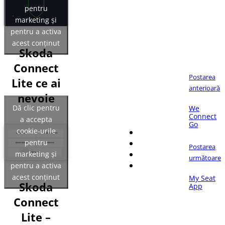
pentru
marketing și
pentru a activa
acest conținut
Skoda
Connect
Postarea
Lite ce ai
anterioară
nevoie
Dacă îți place articolul,
Dă clic pentru
We
distribuie-l pe:
Connect
a accepta
Go
cookie-urile
pentru
Postarea
marketing și
următoare
pentru a activa
acest conținut
My Seat
Skoda
App
Connect
Lite –