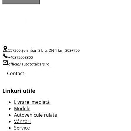
557260 Șelimbăr, Sibiu, DN 1 km. 303+750
+40372058300
office@autototalcars.ro
Contact
Linkuri utile
Livrare imediată
Modele
Autovehicule rulate
Vânzări
Service