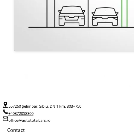
557260 Șelimbăr, Sibiu, DN 1 km. 303+750
+40372058300
office@autototalcars.ro
Contact