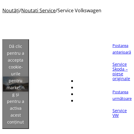
Noutăți
/
Noutati Service
/
Service Volkswagen
Postarea
Dă clic
anterioară
pentru a
accepta
Dacă îți place articolul,
Service
cookie-
distribuie-l pe:
Skoda –
urile
piese
originale
pentru
marketin
Postarea
g și
următoare
pentru a
activa
Service
acest
VW
conținut