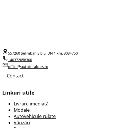
557260 Șelimbăr, Sibiu, DN 1 km. 303+750
+40372058300
office@autototalcars.ro
Contact
Linkuri utile
Livrare imediată
Modele
Autovehicule rulate
Vânzări