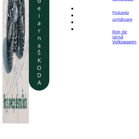
d
e
Postarea
i
următoare
a
r
Roți de
iarnă
n
Volkswagen
a
Š
K
O
D
A