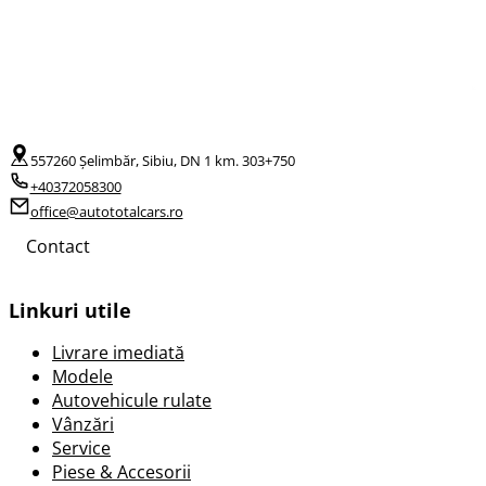
557260 Șelimbăr, Sibiu, DN 1 km. 303+750
+40372058300
office@autototalcars.ro
Contact
Linkuri utile
Livrare imediată
Modele
Autovehicule rulate
Vânzări
Service
Piese & Accesorii