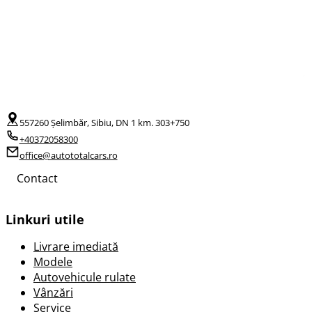
557260 Șelimbăr, Sibiu, DN 1 km. 303+750
+40372058300
office@autototalcars.ro
Contact
Linkuri utile
Livrare imediată
Modele
Autovehicule rulate
Vânzări
Service