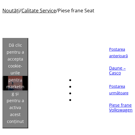
Noutăți
/
Calitate Service
/
Piese frane Seat
Dă clic
Postarea
pentru a
anterioară
accepta
Dacă îți place articolul,
cookie-
distribuie-l pe:
Daune –
urile
Casco
pentru
Postarea
marketin
următoare
g și
pentru a
Piese frane
activa
Volkswagen
acest
conținut