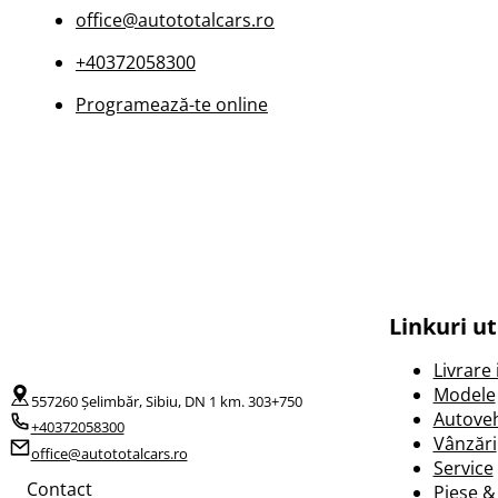
office@autototalcars.ro
+40372058300
Programează-te online
Linkuri ut
Livrare
Modele
557260 Șelimbăr, Sibiu, DN 1 km. 303+750
Autoveh
+40372058300
Vânzări
office@autototalcars.ro
Service
Contact
Piese &