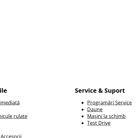
ile
Service & Suport
 imediată
Programări Service
Daune
icule rulate
Mașini la schimb
Test Drive
 Accesorii