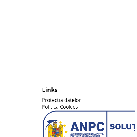
Follow 
Foll
Links
Protecția datelor
Politica Cookies