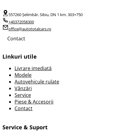
557260 Șelimbăr, Sibiu, DN 1 km. 303+750
+40372058300
office@autototalcars.ro
Contact
Linkuri utile
Livrare imediată
Modele
Autovehicule rulate
Vânzări
Service
Piese & Accesorii
Contact
Service & Suport