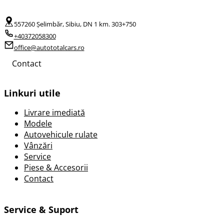
557260 Șelimbăr, Sibiu, DN 1 km. 303+750
+40372058300
office@autototalcars.ro
Contact
Linkuri utile
Livrare imediată
Modele
Autovehicule rulate
Vânzări
Service
Piese & Accesorii
Contact
Service & Suport