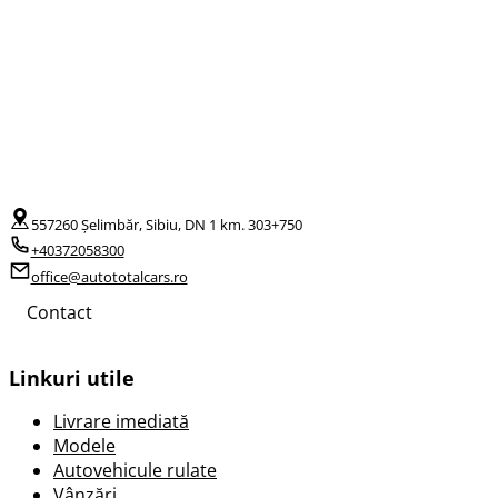
557260 Șelimbăr, Sibiu, DN 1 km. 303+750
+40372058300
office@autototalcars.ro
Contact
Linkuri utile
Livrare imediată
Modele
Autovehicule rulate
Vânzări