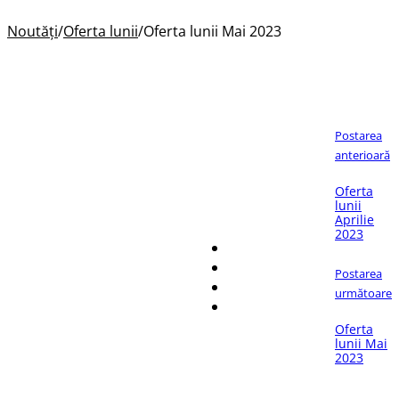
Noutăți
/
Oferta lunii
/
Oferta lunii Mai 2023
Postarea
anterioară
Oferta
Dacă îți place articolul,
lunii
distribuie-l pe:
Aprilie
2023
Postarea
următoare
Oferta
lunii Mai
2023