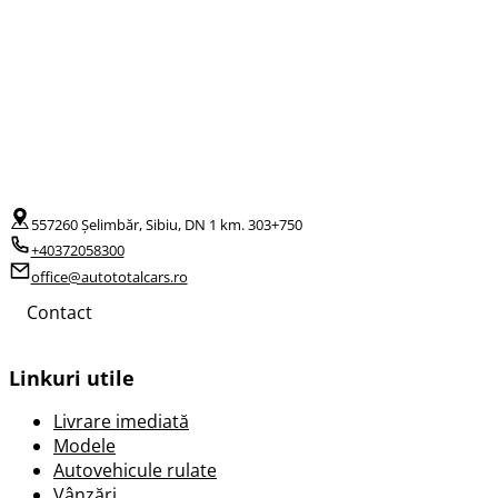
557260 Șelimbăr, Sibiu, DN 1 km. 303+750
+40372058300
office@autototalcars.ro
Contact
Linkuri utile
Livrare imediată
Modele
Autovehicule rulate
Vânzări