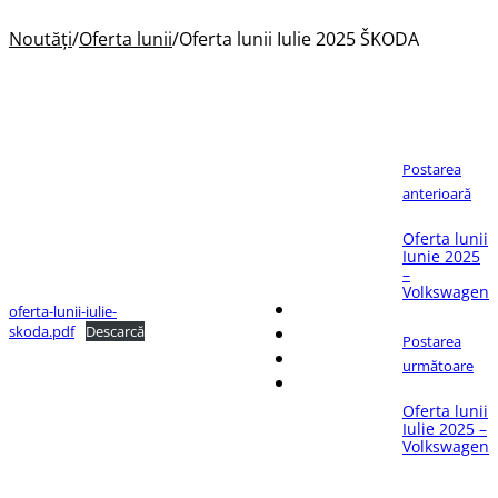
Noutăți
/
Oferta lunii
/
Oferta lunii Iulie 2025 ŠKODA
Postarea
anterioară
Oferta lunii
Dacă îți place articolul,
Iunie 2025
distribuie-l pe:
–
Volkswagen
oferta-lunii-iulie-
skoda.pdf
Descarcă
Postarea
următoare
Oferta lunii
Iulie 2025 –
Volkswagen