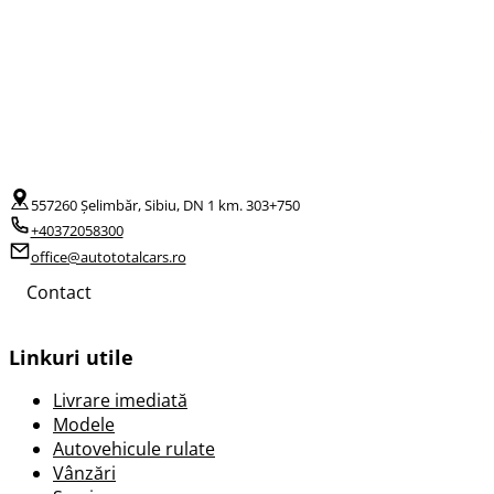
557260 Șelimbăr, Sibiu, DN 1 km. 303+750
+40372058300
office@autototalcars.ro
Contact
Linkuri utile
Livrare imediată
Modele
Autovehicule rulate
Vânzări