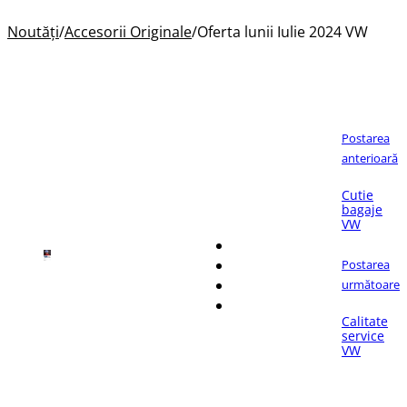
Noutăți
/
Accesorii Originale
/
Oferta lunii Iulie 2024 VW
Postarea
anterioară
Dacă îți place articolul,
Cutie
distribuie-l pe:
bagaje
VW
Postarea
următoare
Calitate
service
VW