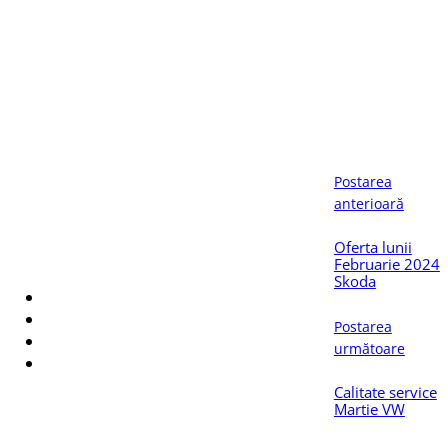
Postarea
anterioară
Oferta lunii
ticolul, distribuie-l pe:
Februarie 2024
Skoda
Postarea
următoare
Calitate service
Martie VW