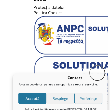
Protecția datelor
Politica Cookies
Contact
Folosim cookie-uri pentru a ne optimiza site-ul și serviciile.
Acceptă
Respinge
Preferințe
WebDe
Politică privind fișierele cookies
PROTECȚIA DATELOR