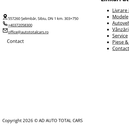
Livrare
Modele
557260 Șelimbăr, Sibiu, DN 1 km. 303+750
Autoveh
+40372058300
Vânzări
office@autototalcars.ro
Service
Contact
Piese &
Contac
Copyright 2026 © AD AUTO TOTAL CARS