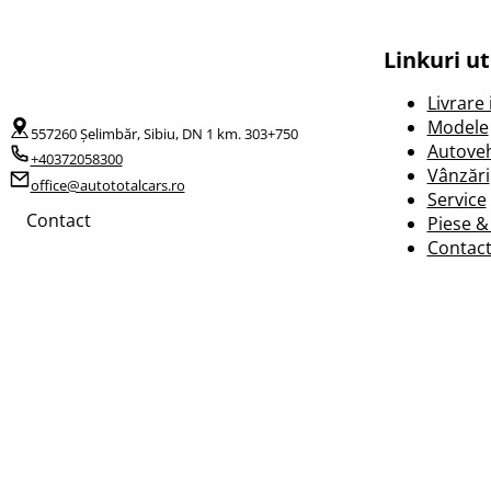
Linkuri ut
Livrare
Modele
557260 Șelimbăr, Sibiu, DN 1 km. 303+750
Autoveh
+40372058300
Vânzări
office@autototalcars.ro
Service
Contact
Piese &
Contac