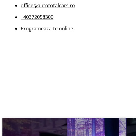
office@autototalcars.ro
+40372058300
Programează-te online