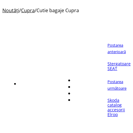
Noutăți
/
Cupra
/
Cutie bagaje Cupra
Postarea
anterioară
Dacă îți place articolul,
Stergatoare
distribuie-l pe:
SEAT
Postarea
următoare
Skoda
catalog
accesorii
Elroq