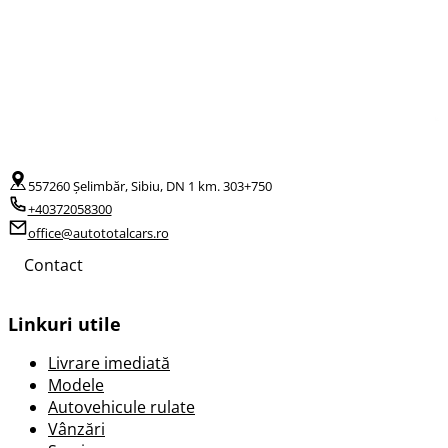
557260 Șelimbăr, Sibiu, DN 1 km. 303+750
+40372058300
office@autototalcars.ro
Contact
Linkuri utile
Livrare imediată
Modele
Autovehicule rulate
Vânzări