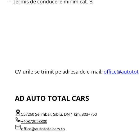
– permis de conducere minim cat. B;
CV-urile se trimit pe adresa de e-mail:
office@autotot
AD AUTO TOTAL CARS
557260 Șelimbăr, Sibiu, DN 1 km. 303+750
+40372058300
office@autototalcars.ro