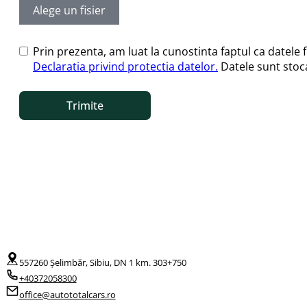
Alege un fisier
Prin prezenta, am luat la cunostinta faptul ca datele 
Declaratia privind protectia datelor.
Datele sunt stoca
Trimite
557260 Șelimbăr, Sibiu, DN 1 km. 303+750
+40372058300
office@autototalcars.ro