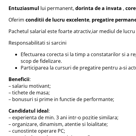
Entuziasmul
lui permanent,
dorinta de a invata
,
core
Oferim
conditii de lucru excelente
,
pregatire perman
Pachetul salarial este foarte atractiv,iar mediul de luc
Responsabilitati si sarcini
Efectuarea corecta si la timp a constatarilor si a re
scop de fidelizare.
Participarea la cursuri de pregatire pentru a-si ac
Beneficii
:
– salariu motivant;
– tichete de masa;
– bonusuri si prime in functie de performante;
Candidatul ideal
:
– experienta de min. 3 ani intr-o pozitie similara;
– organizare, dinamism, atentie si loialitate;
– cunostinte operare PC;