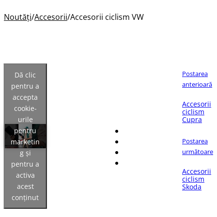
Noutăți
/
Accesorii
/
Accesorii ciclism VW
Postarea
Dă clic
anterioară
pentru a
accepta
Dacă îți place articolul,
Accesorii
cookie-
distribuie-l pe:
ciclism
urile
Cupra
pentru
Postarea
marketin
următoare
g și
pentru a
Accesorii
activa
ciclism
acest
Skoda
conținut