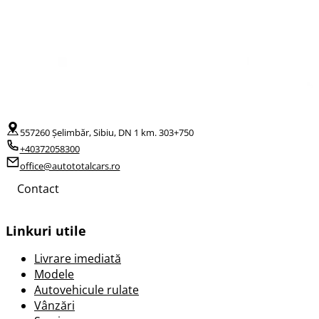
557260 Șelimbăr, Sibiu, DN 1 km. 303+750
+40372058300
office@autototalcars.ro
Contact
Linkuri utile
Livrare imediată
Modele
Autovehicule rulate
Vânzări